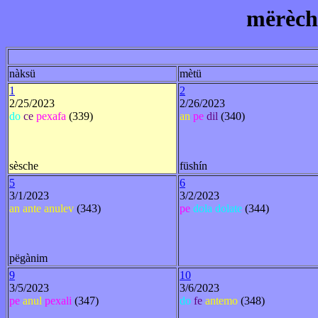
mërèchi
nàksü
mètü
1
2
2/25/2023
2/26/2023
do
ce
pexafa
(339)
an
pe
dil
(340)
sèsche
füshín
5
6
3/1/2023
3/2/2023
an
ante
anulev
(343)
pe
dola
dolate
(344)
pëgànim
9
10
3/5/2023
3/6/2023
pe
anul
pexali
(347)
do
fe
antemo
(348)