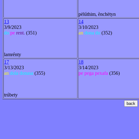
pëlúthim, ènchëtyn
13
14
3/9/2023
3/10/2023
do
pe
rent.
(351)
an
dona
do
(352)
lamrénty
17
18
3/13/2023
3/14/2023
an
dola
donasa
(355)
pe
pega
pexafa
(356)
trúbety