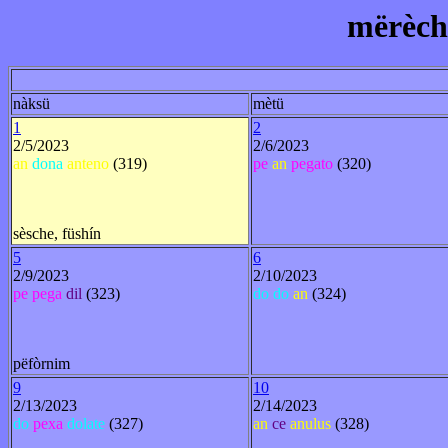
mërèchi
nàksü
mètü
1
2
2/5/2023
2/6/2023
an
dona
anteno
(319)
pe
an
pegato
(320)
sèsche, füshín
5
6
2/9/2023
2/10/2023
pe
pega
dil
(323)
do
do
an
(324)
pëfòrnim
9
10
2/13/2023
2/14/2023
do
pexa
dolate
(327)
an
ce
anulus
(328)