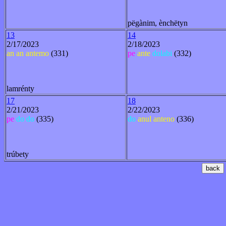
pëgànim, ènchëtyn
13
14
2/17/2023
2/18/2023
an
an
antemo
(331)
pe
ante
dolabi
(332)
lamrénty
17
18
2/21/2023
2/22/2023
pe
do
do
(335)
do
anul
anteno
(336)
trúbety