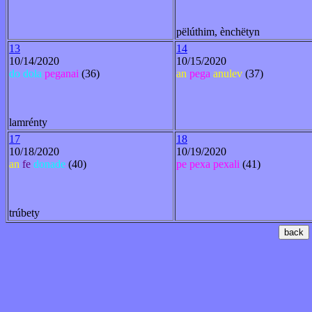
pëlúthim, ènchëtyn
13
14
10/14/2020
10/15/2020
do
dola
peganai
(36)
an
pega
anulev
(37)
lamrénty
17
18
10/18/2020
10/19/2020
an
fe
donade
(40)
pe
pexa
pexali
(41)
trúbety