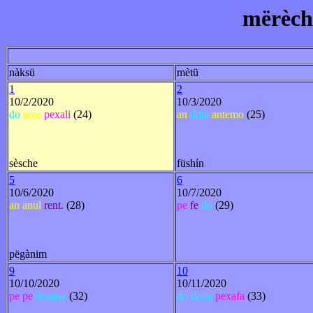
mërèchi
nàksü
mètü
1
2
10/2/2020
10/3/2020
do
ante
pexali
(24)
an
dola
antemo
(25)
sèsche
füshín
5
6
10/6/2020
10/7/2020
an
anul
rent.
(28)
pe
fe
do
(29)
pëgànim
9
10
10/10/2020
10/11/2020
pe
pe
donasa
(32)
do
dona
pexafa
(33)