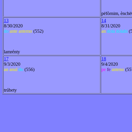
pëfòrnim, ènch
13
14
8/30/2020
8/31/2020
do
ante
antemo
(552)
an
dola
dolabi
(
lamrénty
17
18
9/3/2020
9/4/2020
an
anul
do
(556)
pe
fe
anteno
(55
trúbety