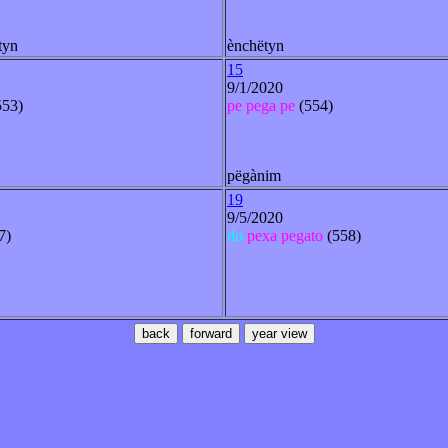
ëtyn
ènchëtyn
15
9/1/2020
553)
pe
pega
pe
(554)
pëgànim
19
9/5/2020
7)
do
pexa
pegato
(558)