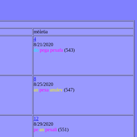
mëàrüa
4
8/21/2020
do
pega
pexafa
(543)
8
8/25/2020
an
pexa
anulev
(547)
12
8/29/2020
pe
an
pexali
(551)