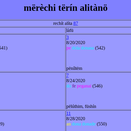
mërèchi tërín alitànö
rechít alíta
87
làfü
3
8/20/2020
541)
pe
dola
donasa
(542)
pëníltëm
7
8/24/2020
do
fe
peganai
(546)
pëlúthim, füshín
11
8/28/2020
9)
an
dona
donade
(550)