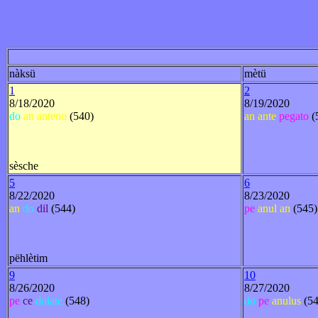
nàksü
mètü
1
2
8/18/2020
8/19/2020
do
an
anteno
(540)
an
ante
pegato
(
sèsche
5
6
8/22/2020
8/23/2020
an
do
dil
(544)
pe
anul
an
(545)
pëhlètim
9
10
8/26/2020
8/27/2020
pe
ce
dolate
(548)
do
pe
anulus
(54