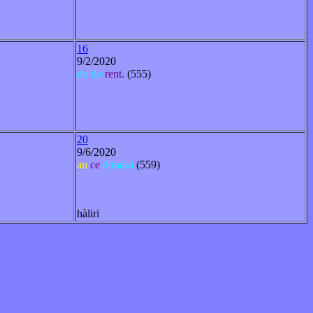
16
9/2/2020
do
do
rent.
(555)
20
9/6/2020
an
ce
donasa
(559)
hàliri