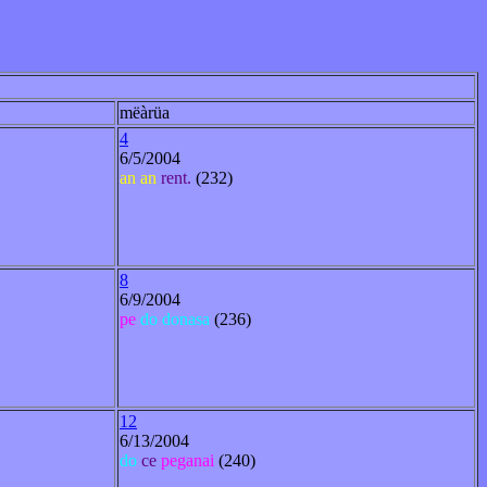
mëàrüa
4
6/5/2004
an
an
rent.
(232)
8
6/9/2004
pe
do
donasa
(236)
12
6/13/2004
do
ce
peganai
(240)