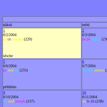
nàksü
mètü
1
2
6/2/2004
6/3/2004
an
ce
antemo
(229)
pe
pe
dolabi
(23
sèsche
5
6
6/6/2004
6/7/2004
pe
ante
do
(233)
do
dola
anteno
(
pëlúthim
9
10
6/10/2004
6/11/2004
do
anul
pexafa
(237)
an
fe
dil
(238)