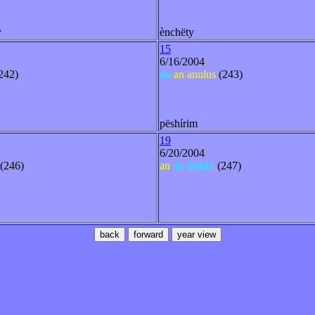
y
ènchëty
15
6/16/2004
242)
do
an
anulus
(243)
pëshírim
19
6/20/2004
(246)
an
do
dolabi
(247)