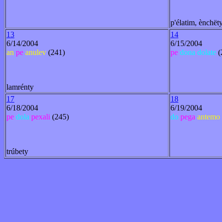
p'élatim, ènchët
13
14
6/14/2004
6/15/2004
an
pe
anulev
(241)
pe
dona
dolate
(
lamrénty
17
18
6/18/2004
6/19/2004
pe
dola
pexali
(245)
do
pega
antemo
trúbety