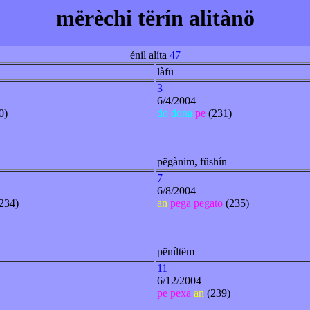
mërèchi tërín alitànö
énil alíta
47
làfü
3
6/4/2004
0)
do
dona
pe
(231)
pëgànim, füshín
7
6/8/2004
234)
an
pega
pegato
(235)
pëníltëm
11
6/12/2004
pe
pexa
an
(239)