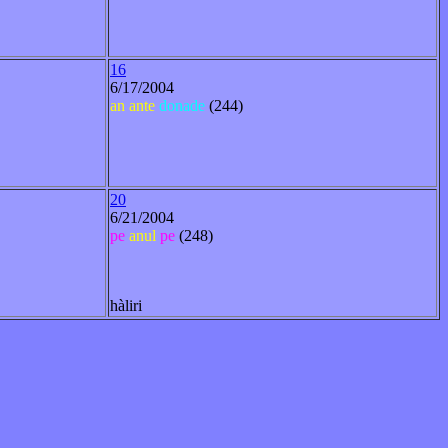
16
6/17/2004
an
ante
donade
(244)
20
6/21/2004
pe
anul
pe
(248)
hàliri